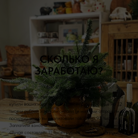
СКОЛЬКО Я
ЗАРАБОТАЮ?
Мы посчитали. Например, в течение месяца наши гости
купили ваших изделий на 60 тысяч рублей, а еще на 32
тысячи рублей заказали онлайн (и мы сами отправили все
посылки); итого вы реализовали товара на 92 тысячи.
Заплатили взнос 8 тысяч + комиссию 12%, что в данном
случае составляет 11 тысяч рублей. Получили на руки 73