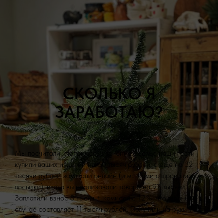
СКОЛЬКО Я
ЗАРАБОТАЮ?
Мы посчитали. Например, в течение месяца наши гости
купили ваших изделий на 60 тысяч рублей, а еще на 32
тысячи рублей заказали онлайн (и мы сами отправили все
посылки); итого вы реализовали товара на 92 тысячи.
Заплатили взнос 8 тысяч + комиссию 12%, что в данном
случае составляет 11 тысяч рублей. Получили на руки 73