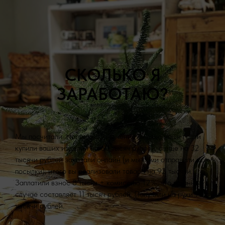
СКОЛЬКО Я
ЗАРАБОТАЮ?
Мы посчитали. Например, в течение месяца наши гости
купили ваших изделий на 60 тысяч рублей, а еще на 32
тысячи рублей заказали онлайн (и мы сами отправили все
посылки); итого вы реализовали товара на 92 тысячи.
Заплатили взнос 8 тысяч + комиссию 12%, что в данном
случае составляет 11 тысяч рублей. Получили на руки 73
тысячи рублей.