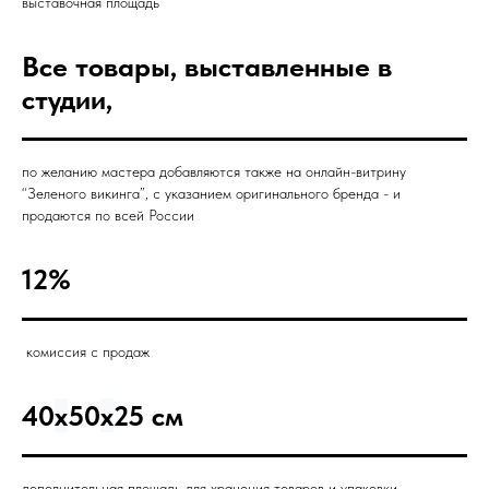
выставочная площадь
Все товары, выставленные в
студии,
по желанию мастера добавляются также на онлайн-витрину
“Зеленого викинга”, с указанием оригинального бренда - и
продаются по всей России
12%
комиссия с продаж
40
x
50
x
25 см
дополнительная площадь для хранения товаров и упаковки